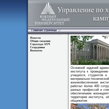
Новости
Общие сведения
Структура АХЧ
Сотрудники
Контакты
Основной задачей админи
института к проведению
учащихся, студентов и 
материально-техничес
жизнеобеспечения инсти
работал более 400 сотру
разных профессий и спе
обеспечением жизнедеят
территория института, 
общежития.